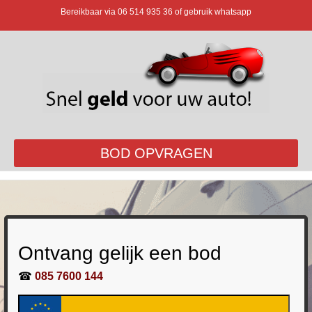
Bereikbaar via
06 514 935 36
of gebruik whatsapp
BOD OPVRAGEN
Ontvang gelijk een bod
☎
085 7600 144