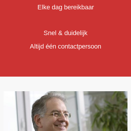
Elke dag bereikbaar
Snel & duidelijk
Altijd één contactpersoon