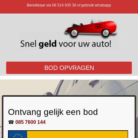
Bereikbaar via
06 514 935 36
of gebruik whatsapp
BOD OPVRAGEN
Ontvang gelijk een bod
☎
085 7600 144