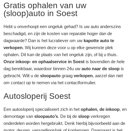
Gratis ophalen van uw
(sloop)auto in Soest
Hebt u onverhoopt een ongeluk gehad? Is uw auto anderszins
beschadigd, en zijn de kosten van reparatie hoger dan de
dagwaarde? Dan is het lucratiever om uw
kapotte auto te
verkopen
. Wij kunnen deze voor u op elke gewenste plek
ophalen. Dit kan de plaats van het ongeluk zijn, of bij u thuis.
Onze inkoop- en ophaalservice in Soest
is bovendien de hele
dag bereikbaar, waardoor binnen 24u uw
auto naar de sloop
is
gebracht. Wilt u de
sloopauto
graag
verkopen
, aarzel dan niet
om contact op te nemen via het contactformulier.
Autosloperij Soest
Een autosloperij specialiseert zich in het
ophalen, de inkoop
, en
demontage van
sloopauto’s
. De bij de
sloop
verkregen
onderdelen worden hergebruikt. Denk hierbij bijvoorbeeld aan de
motor, deuren, versnellingsbak of koplampen. Daarnaast is het