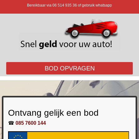
Bereikbaar via
06 514 935 36
of gebruik whatsapp
BOD OPVRAGEN
Ontvang gelijk een bod
☎
085 7600 144