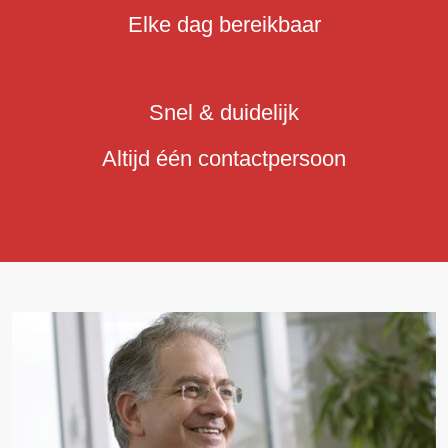
Elke dag bereikbaar
Snel & duidelijk
Altijd één contactpersoon