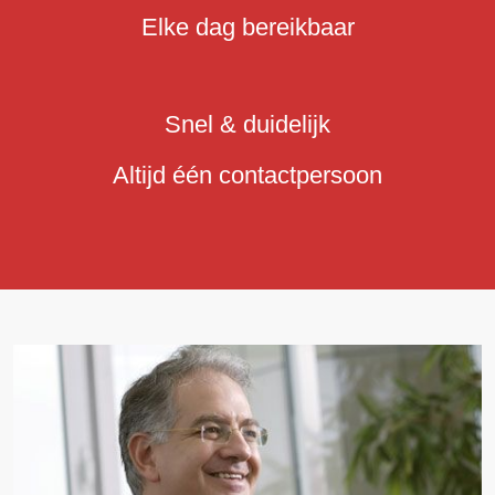
Elke dag bereikbaar
Snel & duidelijk
Altijd één contactpersoon