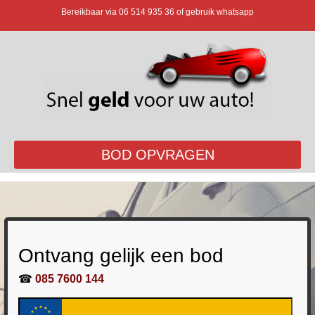
Bereikbaar via
06 514 935 36
of gebruik whatsapp
BOD OPVRAGEN
Ontvang gelijk een bod
☎
085 7600 144