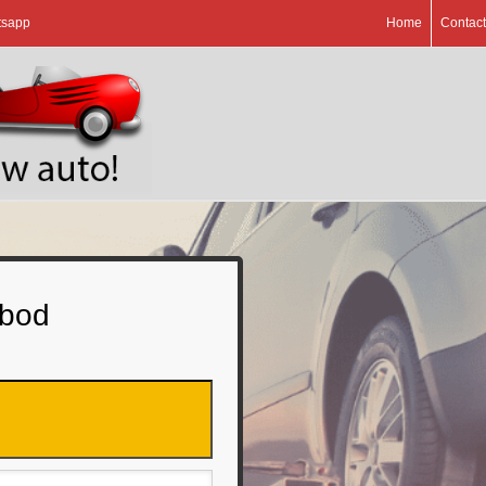
tsapp
Home
Contact
 bod