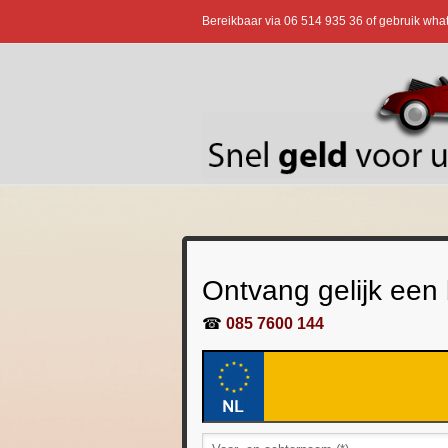
Bereikbaar via
06 514 935 36
of gebruik wha
Ontvang gelijk een
☎
085 7600 144