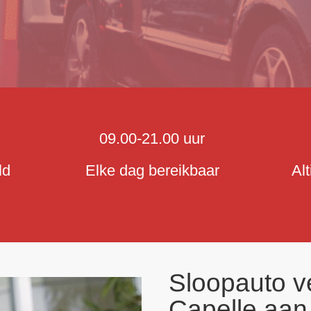
09.00-21.00 uur
ld
Elke dag bereikbaar
Al
Sloopauto v
Capelle aan