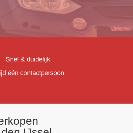
Snel & duidelijk
tijd één contactpersoon
erkopen
 den IJssel