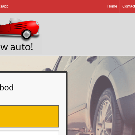
tsapp
Home
Contact
 bod