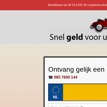
Bereikbaar via
06 514 935 36
of gebruik wha
Ontvang gelijk een
☎
085 7600 144