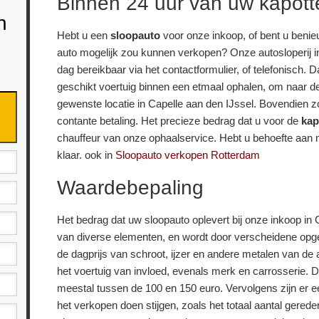
Binnen 24 uur van uw kapott
n
Hebt u een
sloopauto
voor onze inkoop, of bent u beni
auto mogelijk zou kunnen verkopen? Onze autosloperij in
dag bereikbaar via het contactformulier, of telefonisch. 
geschikt voertuig binnen een etmaal ophalen, om naar de
gewenste locatie in Capelle aan den IJssel. Bovendien 
contante betaling. Het precieze bedrag dat u voor de
kap
chauffeur van onze ophaalservice. Hebt u behoefte aan m
klaar. ook in
Sloopauto verkopen Rotterdam
Waardebepaling
Het bedrag dat uw sloopauto oplevert bij onze inkoop in C
van diverse elementen, en wordt door verscheidene opge
de dagprijs van schroot, ijzer en andere metalen van de 
het voertuig van invloed, evenals merk en carrosserie. 
meestal tussen de 100 en 150 euro. Vervolgens zijn er ee
het verkopen doen stijgen, zoals het totaal aantal gerede