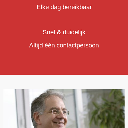
Elke dag bereikbaar
Snel & duidelijk
Altijd één contactpersoon