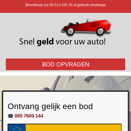
Bereikbaar via
06 514 935 36
of gebruik whatsapp
BOD OPVRAGEN
Ontvang gelijk een bod
☎
085 7600 144