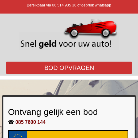
Bereikbaar via
06 514 935 36
of gebruik whatsapp
BOD OPVRAGEN
Ontvang gelijk een bod
☎
085 7600 144