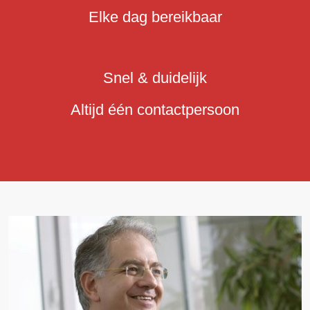
Elke dag bereikbaar
Snel & duidelijk
Altijd één contactpersoon