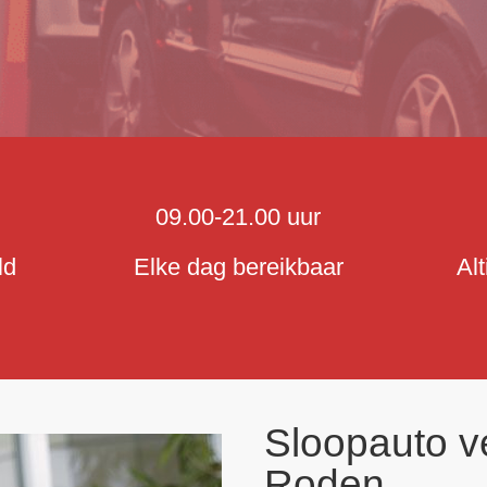
09.00-21.00 uur
ld
Elke dag bereikbaar
Al
Sloopauto v
Roden