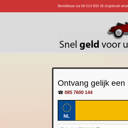
Bereikbaar via
06 514 935 36
of gebruik wha
Ontvang gelijk een
☎
085 7600 144