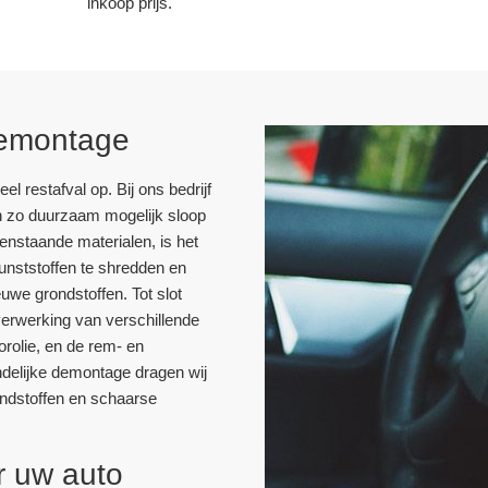
inkoop prijs.
 demontage
l restafval op. Bij ons bedrijf
en zo duurzaam mogelijk sloop
enstaande materialen, is het
unststoffen te shredden en
uwe grondstoffen. Tot slot
verwerking van verschillende
orolie, en de rem- en
endelijke demontage dragen wij
andstoffen en schaarse
or uw auto