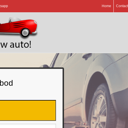
tsapp
Home
Contact
 bod