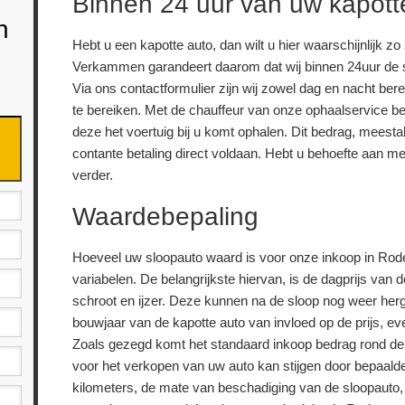
Binnen 24 uur van uw kapott
n
Hebt u een kapotte auto, dan wilt u hier waarschijnlijk zo
Verkammen garandeert daarom dat wij binnen 24uur de s
Via ons contactformulier zijn wij zowel dag en nacht bere
te bereiken. Met de chauffeur van onze ophaalservice b
deze het voertuig bij u komt ophalen. Dit bedrag, meesta
contante betaling direct voldaan. Hebt u behoefte aan me
verder.
Waardebepaling
Hoeveel uw sloopauto waard is voor onze inkoop in Rode
variabelen. De belangrijkste hiervan, is de dagprijs van 
schroot en ijzer. Deze kunnen na de sloop nog weer herg
bouwjaar van de kapotte auto van invloed op de prijs, ev
Zoals gezegd komt het standaard inkoop bedrag rond de 1
voor het verkopen van uw auto kan stijgen door bepaald
kilometers, de mate van beschadiging van de sloopauto,