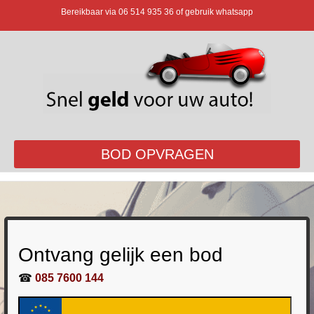
Bereikbaar via
06 514 935 36
of gebruik whatsapp
BOD OPVRAGEN
Ontvang gelijk een bod
☎
085 7600 144