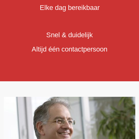
Elke dag bereikbaar
Snel & duidelijk
Altijd één contactpersoon