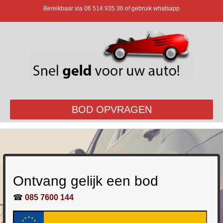
Bereikbaar via
06 514 935 36
of gebruik whatsapp
BOD OPVRAGEN
Ontvang gelijk een bod
☎
085 7600 144