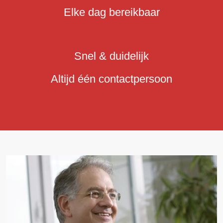
Elke dag bereikbaar
Snel & duidelijk
Altijd één contactpersoon