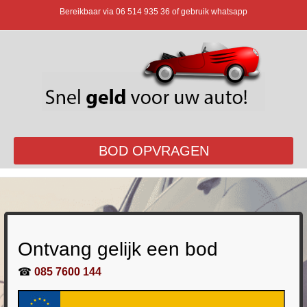
Bereikbaar via
06 514 935 36
of gebruik whatsapp
BOD OPVRAGEN
Ontvang gelijk een bod
☎
085 7600 144