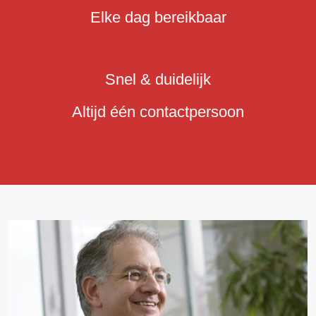
Elke dag bereikbaar
Snel & duidelijk
Altijd één contactpersoon