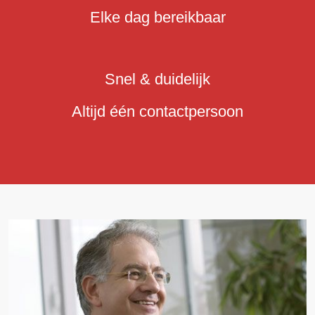
Elke dag bereikbaar
Snel & duidelijk
Altijd één contactpersoon