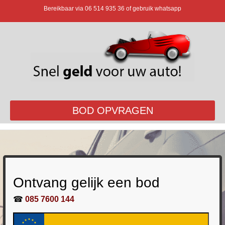
Bereikbaar via
06 514 935 36
of gebruik whatsapp
BOD OPVRAGEN
Ontvang gelijk een bod
☎
085 7600 144