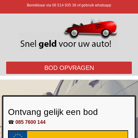
Bereikbaar via
06 514 935 36
of gebruik whatsapp
BOD OPVRAGEN
Ontvang gelijk een bod
☎
085 7600 144