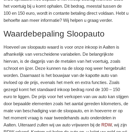
het voertuig bij u komt ophalen. Dit bedrag, meestal tussen de
100 en 150 euro, wordt in contante betaling direct voldaan. Hebt u
behoefte aan meer informatie? Wij helpen u graag verder.
Waardebepaling Sloopauto
Hoeveel uw sloopauto waard is voor onze inkoop in Aalten is
afhankelijk van verscheidene variabelen. De belangrijkste
hiervan, is de dagprijs van de metalen van het voertuig, zoals
schroot en ijzer. Deze kunnen na de sloop nog weer hergebruikt
worden. Daarnaast is het bouwjaar van de kapotte auto van
invloed op de prijs, evenals het merk en extra functies. Zoals
gezegd komt het standaard inkoop bedrag rond de 100 – 150
euro te liggen. De prijs voor het verkopen van uw auto kan stijgen
door bepaalde elementen zoals het aantal gereden kilometers, de
mate van beschadiging van de sloopauto, en in hoeverre er op
het moment vraag is naar tweedehands auto onderdelen in
Aalten. Uiteraard zullen wij uw auto vrijwaren bij de
RDW
, wij zijn
RDW erkend. Kortom wij halen de auto op, u krijgt uw geld en wij