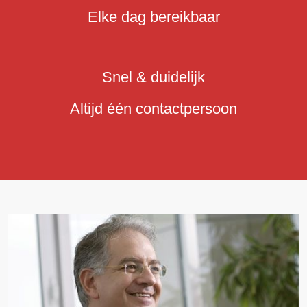
Elke dag bereikbaar
Snel & duidelijk
Altijd één contactpersoon