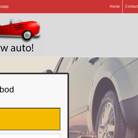
tsapp
Home
Contact
 bod