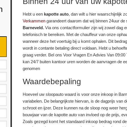
Binnen 24 uur van uw kapott
n
Hebt u een
kapotte auto
, dan wilt u hier waarschijnlijk 
Verkammen
garandeert daarom dat wij binnen 24uur de
Barneveld.
Via ons contactformulier zijn wij zowel dag e
telefonisch te bereiken. Met de chauffeur van onze opha
wanneer deze het voertuig bij u komt ophalen. Dit bedra
wordt in contante betaling direct voldaan. Hebt u behoef
graag verder. Bel ons Voor Vragen En Advies Van 09:00 T
kan 24/7 buiten kantoor uren worden de aanvragen de ee
genomen
Waardebepaling
Hoeveel uw sloopauto waard is voor onze inkoop in Barn
variabelen. De belangrijkste hiervan, is de dagprijs van 
schroot en ijzer. Deze kunnen na de sloop nog weer herg
bouwjaar van de kapotte auto van invloed op de prijs, ev
Zoals gezegd komt het standaard inkoop bedrag rond de 1