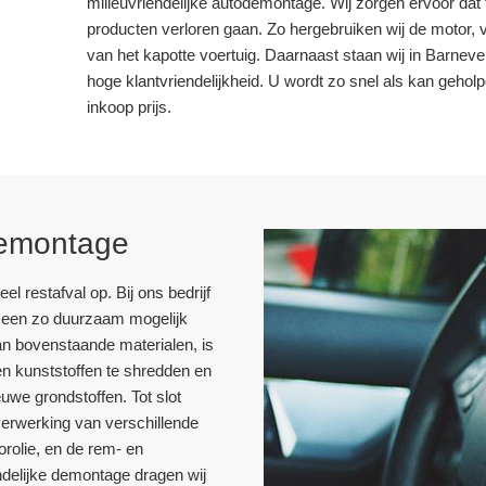
milieuvriendelijke autodemontage. Wij zorgen ervoor dat 
producten verloren gaan. Zo hergebruiken wij de motor,
van het kapotte voertuig. Daarnaast staan wij in Barneve
hoge klantvriendelijkheid. U wordt zo snel als kan gehol
inkoop prijs.
 demontage
l restafval op. Bij ons bedrijf
op een zo duurzaam mogelijk
an bovenstaande materialen, is
en kunststoffen te shredden en
uwe grondstoffen. Tot slot
verwerking van verschillende
orolie, en de rem- en
endelijke demontage dragen wij