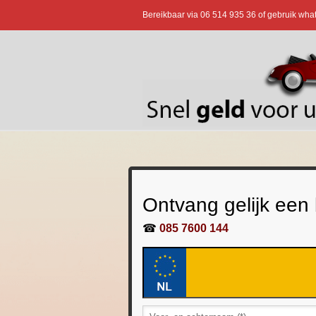
Bereikbaar via
06 514 935 36
of gebruik wha
Ontvang gelijk een
☎
085 7600 144