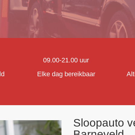
09.00-21.00 uur
ld
Elke dag bereikbaar
Al
Sloopauto v
Barneveld