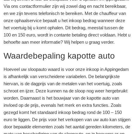
Via ons contactformulier zijn wij zowel dag en nacht bereikbaar,
en we zijn tevens telefonisch te bereiken. Met de chauffeur van
onze ophaalservice bepaalt u het inkoop bedrag wanneer deze
het voertuig bij u komt ophalen. Dit bedrag, meestal tussen de
100 en 150 euro, wordt in contante betaling direct voldaan. Hebt u
behoefte aan meer informatie? Wij helpen u graag verder.
Waardebepaling kapotte auto
Hoeveel uw sloopauto waard is voor onze inkoop in Appingedam
is afhankelijk van verscheidene variabelen. De belangrijkste
hiervan, is de dagprijs van de metalen van het voertuig, zoals
schroot en ijzer. Deze kunnen na de sloop nog weer hergebruikt
worden. Daarnaast is het bouwjaar van de kapotte auto van
invloed op de prijs, evenals het merk en extra functies. Zoals
gezegd komt het standaard inkoop bedrag rond de 100 – 150
euro te liggen. De prijs voor het verkopen van uw auto kan stijgen
door bepaalde elementen zoals het aantal gereden kilometers, de
mate van beschadiging van de sloopauto, en in hoeverre er op