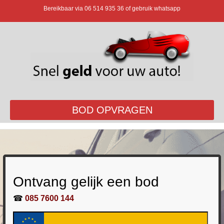
Bereikbaar via
06 514 935 36
of gebruik whatsapp
BOD OPVRAGEN
Ontvang gelijk een bod
☎
085 7600 144