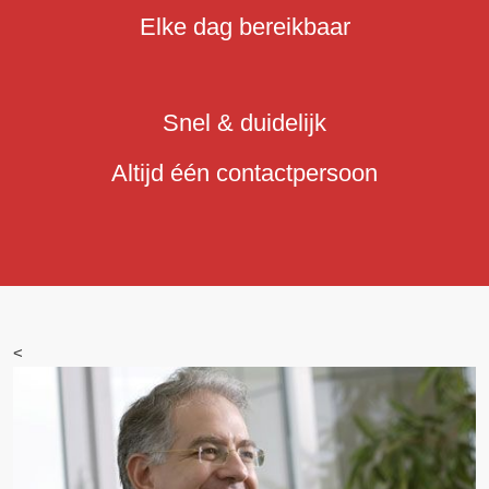
Elke dag bereikbaar
Snel & duidelijk
Altijd één contactpersoon
<