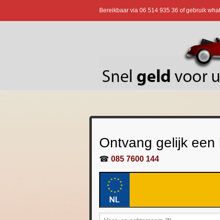
Bereikbaar via
06 514 935 36
of gebruik wha
Ontvang gelijk een
☎
085 7600 144