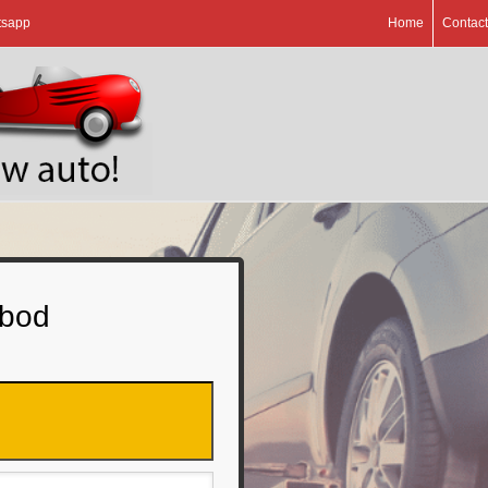
tsapp
Home
Contact
 bod