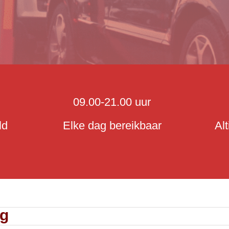
09.00-21.00 uur
ld
Elke dag bereikbaar
Al
ug