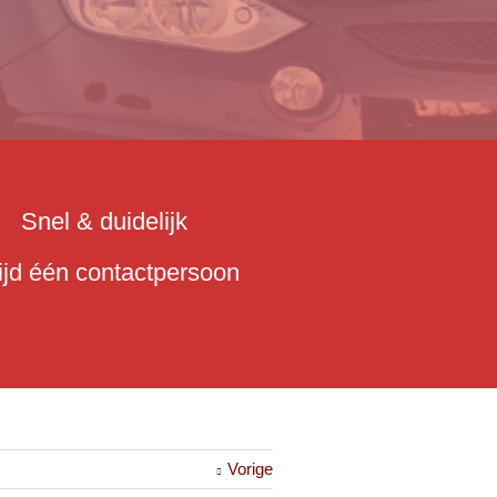
Snel & duidelijk
tijd één contactpersoon
Vorige