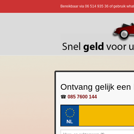
Bereikbaar via
06 514 935 36
of gebruik wha
Ontvang gelijk een
☎
085 7600 144