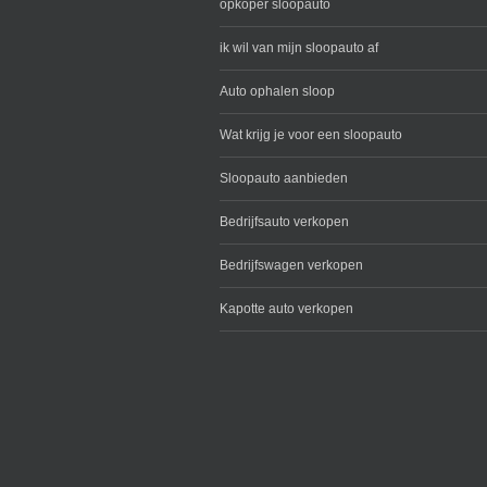
opkoper sloopauto
ik wil van mijn sloopauto af
Auto ophalen sloop
Wat krijg je voor een sloopauto
Sloopauto aanbieden
Bedrijfsauto verkopen
Bedrijfswagen verkopen
Kapotte auto verkopen