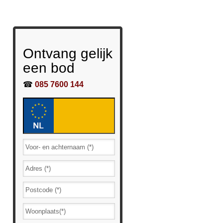
Ontvang gelijk
een bod
☎
085 7600 144