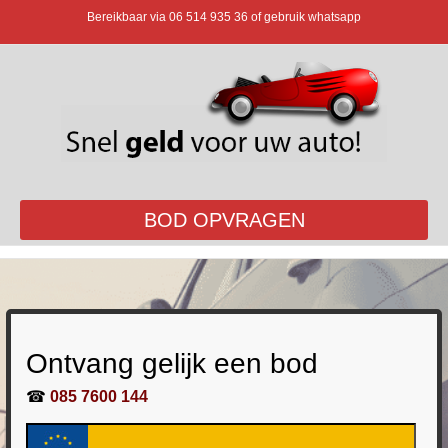
Bereikbaar via
06 514 935 36
of gebruik whatsapp
BOD OPVRAGEN
Ontvang gelijk een bod
☎
085 7600 144