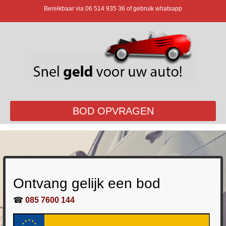
Bereikbaar via
06 514 935 36
of gebruik whatsapp
BOD OPVRAGEN
Ontvang gelijk een bod
☎
085 7600 144