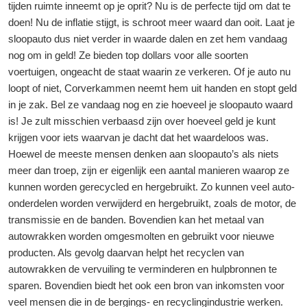
tijden ruimte inneemt op je oprit? Nu is de perfecte tijd om dat te
doen! Nu de inflatie stijgt, is schroot meer waard dan ooit. Laat je
sloopauto dus niet verder in waarde dalen en zet hem vandaag
nog om in geld! Ze bieden top dollars voor alle soorten
voertuigen, ongeacht de staat waarin ze verkeren. Of je auto nu
loopt of niet, Corverkammen neemt hem uit handen en stopt geld
in je zak. Bel ze vandaag nog en zie hoeveel je sloopauto waard
is! Je zult misschien verbaasd zijn over hoeveel geld je kunt
krijgen voor iets waarvan je dacht dat het waardeloos was.
Hoewel de meeste mensen denken aan sloopauto’s als niets
meer dan troep, zijn er eigenlijk een aantal manieren waarop ze
kunnen worden gerecycled en hergebruikt. Zo kunnen veel auto-
onderdelen worden verwijderd en hergebruikt, zoals de motor, de
transmissie en de banden. Bovendien kan het metaal van
autowrakken worden omgesmolten en gebruikt voor nieuwe
producten. Als gevolg daarvan helpt het recyclen van
autowrakken de vervuiling te verminderen en hulpbronnen te
sparen. Bovendien biedt het ook een bron van inkomsten voor
veel mensen die in de bergings- en recyclingindustrie werken.