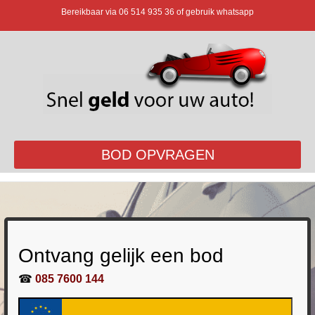
Bereikbaar via
06 514 935 36
of gebruik whatsapp
BOD OPVRAGEN
Ontvang gelijk een bod
☎
085 7600 144