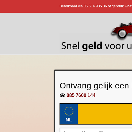
Bereikbaar via
06 514 935 36
of gebruik wha
Ontvang gelijk een
☎
085 7600 144