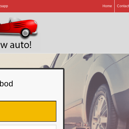
tsapp
Home
Contact
 bod